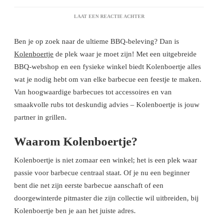
OP
LAAT EEN REACTIE ACHTER
KOLENBOERTJE,
DE
Ben je op zoek naar de ultieme BBQ-beleving? Dan is
SPECIALIST
VOOR
Kolenboertje
de plek waar je moet zijn! Met een uitgebreide
BBQ
BBQ-webshop en een fysieke winkel biedt Kolenboertje alles
LIEFHEBBERS
wat je nodig hebt om van elke barbecue een feestje te maken.
Van hoogwaardige barbecues tot accessoires en van
smaakvolle rubs tot deskundig advies – Kolenboertje is jouw
partner in grillen.
Waarom Kolenboertje?
Kolenboertje is niet zomaar een winkel; het is een plek waar
passie voor barbecue centraal staat. Of je nu een beginner
bent die net zijn eerste barbecue aanschaft of een
doorgewinterde pitmaster die zijn collectie wil uitbreiden, bij
Kolenboertje ben je aan het juiste adres.