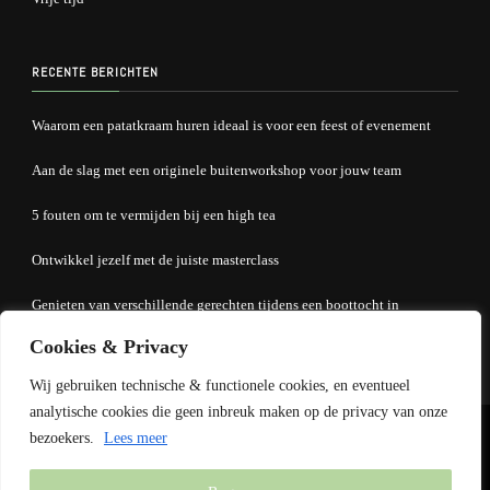
RECENTE BERICHTEN
Waarom een patatkraam huren ideaal is voor een feest of evenement
Aan de slag met een originele buitenworkshop voor jouw team
5 fouten om te vermijden bij een high tea
Ontwikkel jezelf met de juiste masterclass
Genieten van verschillende gerechten tijdens een boottocht in
Groningen
Cookies & Privacy
Wij gebruiken technische & functionele cookies, en eventueel
analytische cookies die geen inbreuk maken op de privacy van onze
bezoekers.
Lees meer
© Copyright 2026
Fun-Cooking
. Alle rechten voorbehouden.
Yummy
Recipe | Ontwikkeld door
Blossom Themes
. Mogelijk gemaakt door
WordPress
.
Privacyverklaring