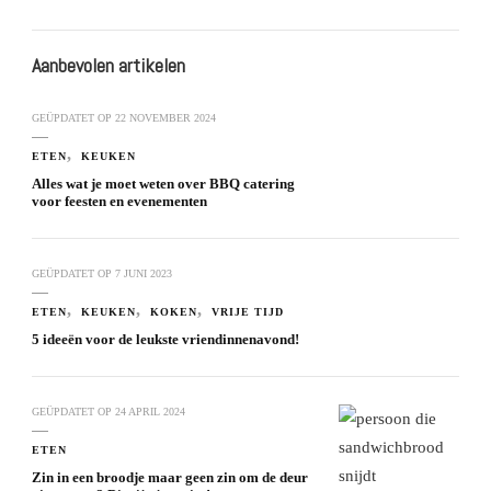
Aanbevolen artikelen
GEÜPDATET OP
22 NOVEMBER 2024
ETEN
KEUKEN
Alles wat je moet weten over BBQ catering
voor feesten en evenementen
GEÜPDATET OP
7 JUNI 2023
ETEN
KEUKEN
KOKEN
VRIJE TIJD
5 ideeën voor de leukste vriendinnenavond!
GEÜPDATET OP
24 APRIL 2024
ETEN
Zin in een broodje maar geen zin om de deur