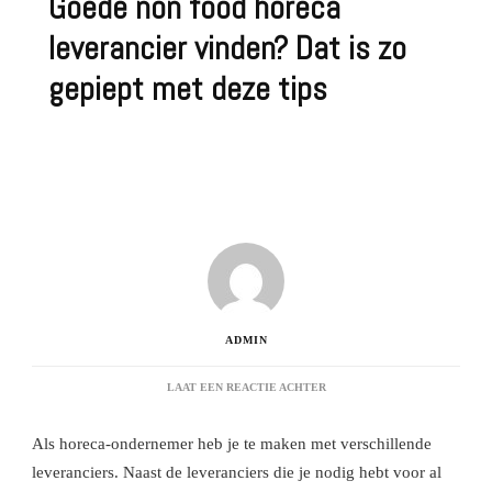
Goede non food horeca
leverancier vinden? Dat is zo
gepiept met deze tips
ADMIN
OP
LAAT EEN REACTIE ACHTER
GOEDE
NON
Als horeca-ondernemer heb je te maken met verschillende
FOOD
HORECA
leveranciers. Naast de leveranciers die je nodig hebt voor al
LEVERANCIER