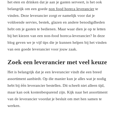
het eten en drinken dat je aan je gasten serveert, is het ook
VINDEN?
DAT
belangrijk om een goede
non food horeca leverancier
te
IS
ZO
vinden. Deze leverancier zorgt er namelijk voor dat je
GEPIEPT
voldoende servies, bestek, glazen en andere benodigdheden
MET
DEZE
hebt om je gasten te bedienen. Maar waar dien je op te letten
TIPS
bij het kiezen van een non-food horeca-leverancier? In deze
blog geven we je vijf tips die je kunnen helpen bij het vinden
van een goede leverancier voor jouw zaak.
Zoek een leverancier met veel keuze
Het is belangrijk dat je een leverancier vindt die een breed
assortiment aanbiedt. Op die manier kun je alles wat je nodig
hebt bij één leverancier bestellen. Dit scheelt niet alleen tijd,
maar kan ook kostenbesparend zijn. Kijk naar het assortiment
van de leverancier voordat je besluit om met hen samen te
werken.